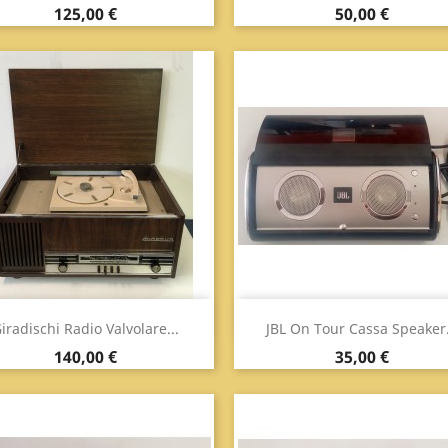
Prezzo
Prezzo
125,00 €
50,00 €
Anteprima
Anteprima


iradischi Radio Valvolare...
JBL On Tour Cassa Speaker.
Prezzo
Prezzo
140,00 €
35,00 €