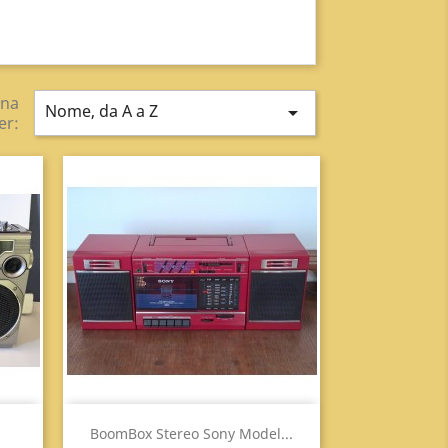
ina
Nome, da A a Z

er:
Anteprima

BoomBox Stereo Sony Model...