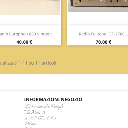
Anteprima
Anteprima


adio Europhon 800 Vintage
Radio Fujitone FET-7700...
Prezzo
Prezzo
40,00 €
70,00 €
ualizzati 1-11 su 11 articoli
INFORMAZIONI NEGOZIO
Il Mercante dei Navigli
Via Meda, 11
20136 MILANO
Milano