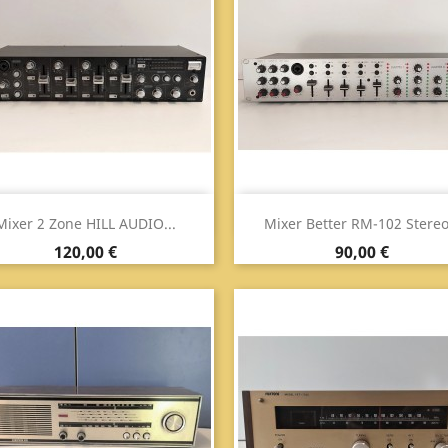
Anteprima
Anteprima


Mixer 2 Zone HILL AUDIO...
Mixer Better RM-102 Stereo.
Prezzo
Prezzo
120,00 €
90,00 €