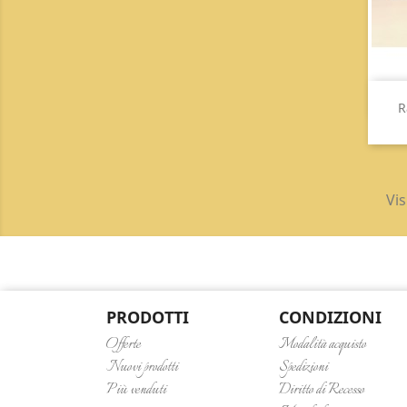
R
Vis
PRODOTTI
CONDIZIONI
Offerte
Modalità acquisto
Nuovi prodotti
Spedizioni
Più venduti
Diritto di Recesso