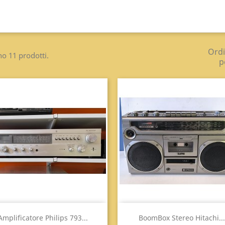
Ord
no 11 prodotti.
p
Anteprima
Anteprima


Amplificatore Philips 793...
BoomBox Stereo Hitachi...