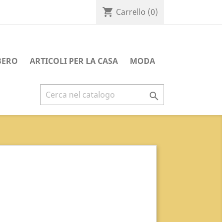
shopping_cart
Carrello
(0)
BERO
ARTICOLI PER LA CASA
MODA
