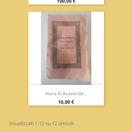
Prezzo
100,00 €
Storia Di Russia Del...
Prezzo
10,00 €
Visualizzati 1-12 su 12 articoli