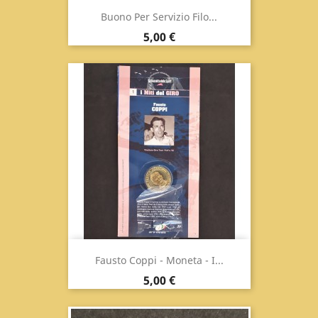
Buono Per Servizio Filo...
Prezzo
5,00 €
Fausto Coppi - Moneta - I...
Prezzo
5,00 €