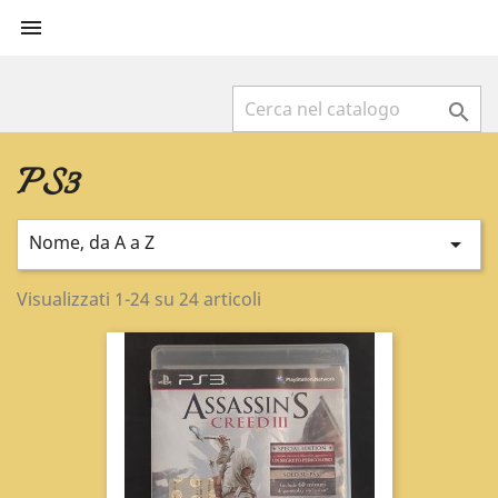


PS3
Nome, da A a Z

Visualizzati 1-24 su 24 articoli