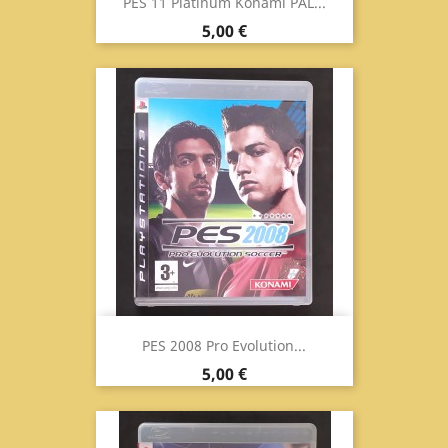
PES 11 Platinum Konami PAL...
Prezzo
5,00 €
PES 2008 Pro Evolution...
Prezzo
5,00 €