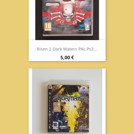
Risen 2 Dark Waters PAL Ps3...
Prezzo
5,00 €