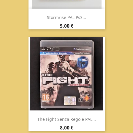
Stormrise PAL Ps3...
Prezzo
5,00 €
The Fight Senza Regole PAL...
Prezzo
8,00 €