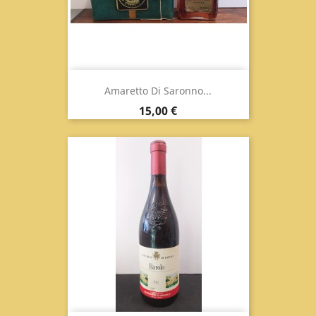
Amaretto Di Saronno...
Prezzo
15,00 €