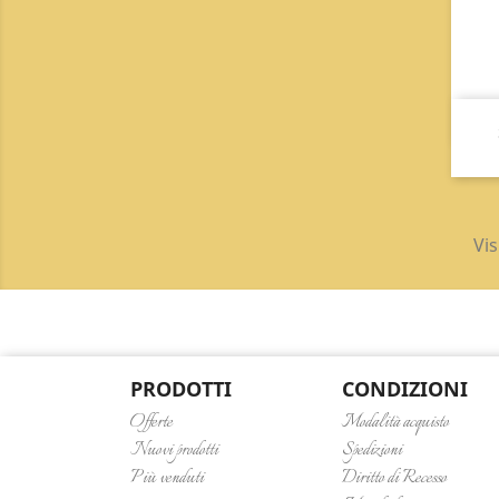
Vis
PRODOTTI
CONDIZIONI
Offerte
Modalità acquisto
Nuovi prodotti
Spedizioni
Più venduti
Diritto di Recesso