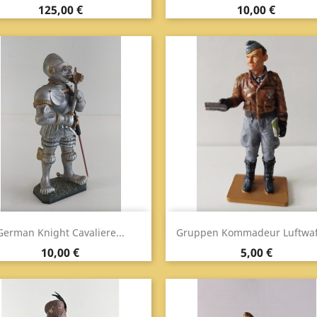
Prezzo
Prezzo
125,00 €
10,00 €
Anteprima
Anteprima


German Knight Cavaliere...
Gruppen Kommadeur Luftwaff
Prezzo
Prezzo
10,00 €
5,00 €