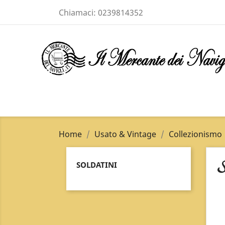
Chiamaci:
0239814352
Home
Usato & Vintage
Collezionismo
S
SOLDATINI