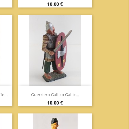
Prezzo
10,00 €
Anteprima

e...
Guerriero Gallico Gallic...
Prezzo
10,00 €