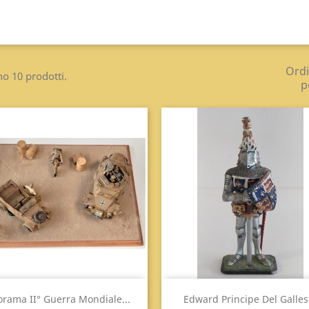
Ord
no 10 prodotti.
p
Anteprima
Anteprima


orama II° Guerra Mondiale...
Edward Principe Del Galles.