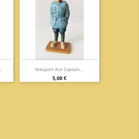
Anteprima

.
Nieuport Ace Captain...
Prezzo
5,00 €