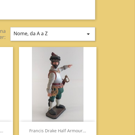
ina
Nome, da A a Z

er:
Anteprima

..
Francis Drake Half Armour...