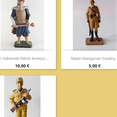
Anteprima
Anteprima


n Sobienski Polish Armour...
Major Hungarian Cavalry..
Prezzo
Prezzo
10,00 €
5,00 €