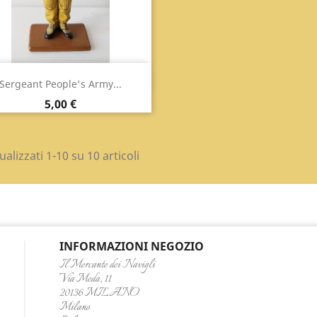
Anteprima

Sergeant People's Army...
Prezzo
5,00 €
ualizzati 1-10 su 10 articoli
INFORMAZIONI NEGOZIO
Il Mercante dei Navigli
Via Meda, 11
20136 MILANO
Milano