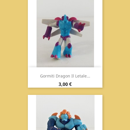
Gormiti Dragon Il Letale...
Prezzo
3,00 €