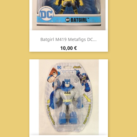
Batgirl M419 Metafigs DC...
Prezzo
10,00 €