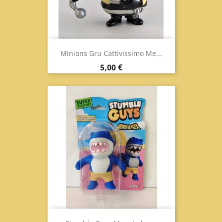
Minions Gru Cattivissimo Me...
Prezzo
5,00 €