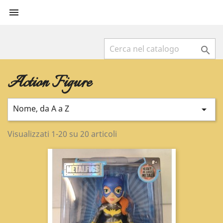


Action Figure
Nome, da A a Z

Visualizzati 1-20 su 20 articoli