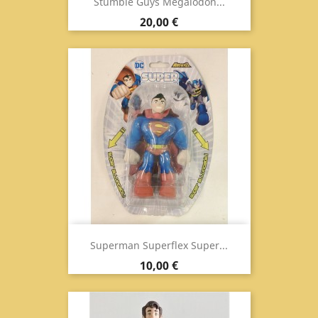
Stumble Guys Megalodon...
Prezzo
20,00 €
Superman Superflex Super...
Prezzo
10,00 €