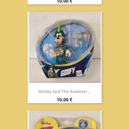
Prezzo
10,00 €
Mickey And The Roadster...
Prezzo
10,00 €