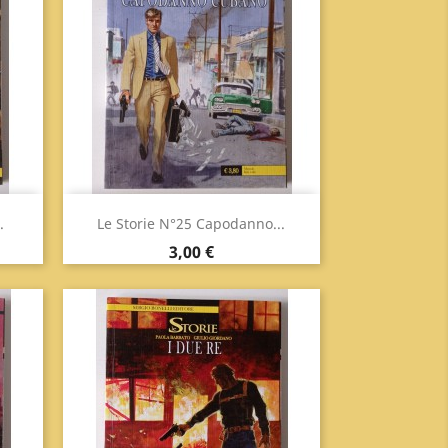
Anteprima

.
Le Storie N°25 Capodanno...
Prezzo
3,00 €