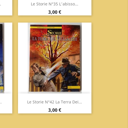
Anteprima

.
Le Storie N°35 L'abisso...
Prezzo
3,00 €
Anteprima

.
Le Storie N°42 La Terra Dei...
Prezzo
3,00 €