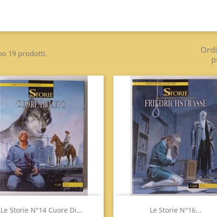
Ord
no 19 prodotti.
p
Anteprima
Anteprima


Le Storie N°14 Cuore Di...
Le Storie N°16...