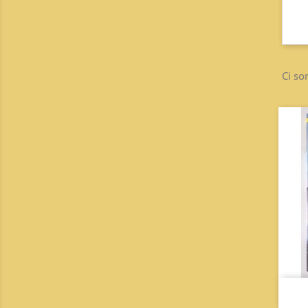
Ci so