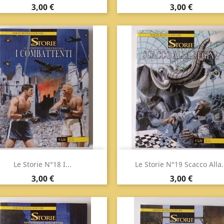
Prezzo
Prezzo
3,00 €
3,00 €
Anteprima
Anteprima


Le Storie N°18 I...
Le Storie N°19 Scacco Alla.
Prezzo
Prezzo
3,00 €
3,00 €