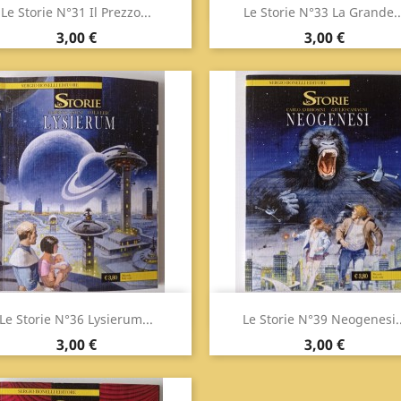
Anteprima
Anteprima


Le Storie N°31 Il Prezzo...
Le Storie N°33 La Grande..
Prezzo
Prezzo
3,00 €
3,00 €
Anteprima
Anteprima


Le Storie N°36 Lysierum...
Le Storie N°39 Neogenesi..
Prezzo
Prezzo
3,00 €
3,00 €