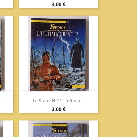
Prezzo
3,00 €
Anteprima

..
Le Storie N°21 L'ultima...
Prezzo
3,00 €