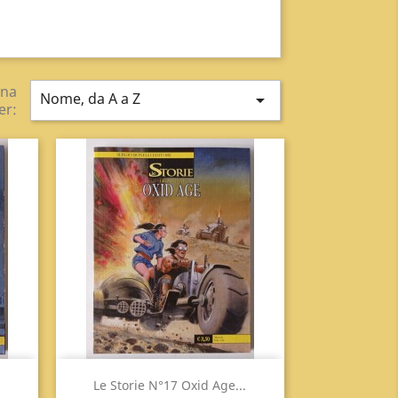
ina
Nome, da A a Z

er:
Anteprima

Le Storie N°17 Oxid Age...