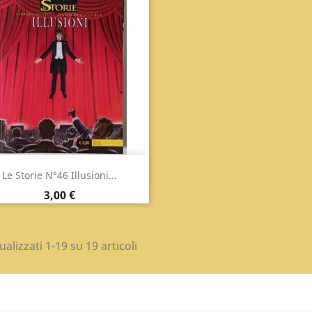
Anteprima

Le Storie N°46 Illusioni...
Prezzo
3,00 €
ualizzati 1-19 su 19 articoli