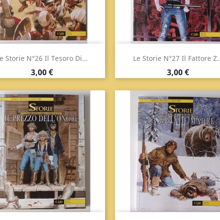
Anteprima
Anteprima


e Storie N°26 Il Tesoro Di...
Le Storie N°27 Il Fattore Z..
Prezzo
Prezzo
3,00 €
3,00 €