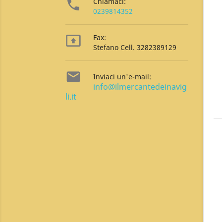

Chiamaci:
0239814352

Fax:
Stefano Cell. 3282389129

Inviaci un'e-mail:
info@ilmercantedeinavig
li.it