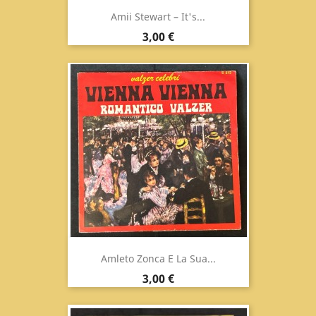
Amii Stewart ‎– It's...
Prezzo
3,00 €
Amleto Zonca E La Sua...
Prezzo
3,00 €