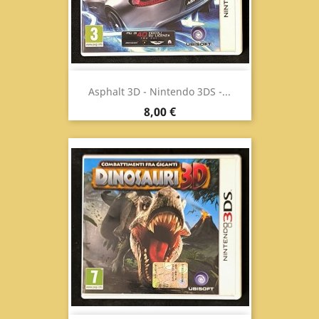
Asphalt 3D - Nintendo 3DS -...
Prezzo
8,00 €