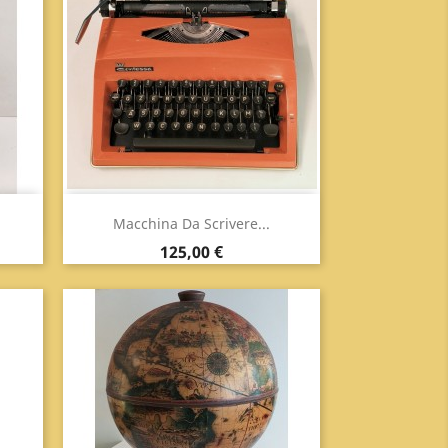
Anteprima

Macchina Da Scrivere...
Prezzo
125,00 €