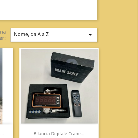
ina
Nome, da A a Z

er:
Anteprima

..
Bilancia Digitale Crane...