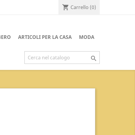
shopping_cart
Carrello
(0)
BERO
ARTICOLI PER LA CASA
MODA
