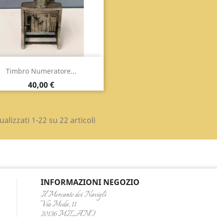
Anteprima

Timbro Numeratore...
Prezzo
40,00 €
ualizzati 1-22 su 22 articoli
INFORMAZIONI NEGOZIO
Il Mercante dei Navigli
Via Meda, 11
20136 MILANO