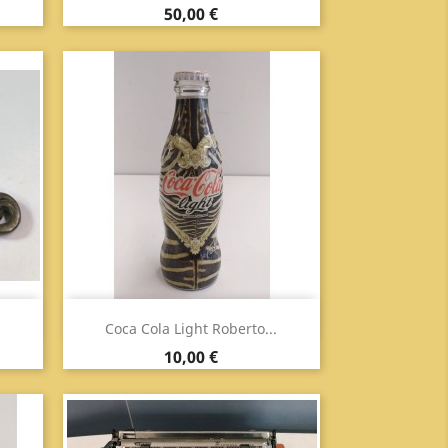
Prezzo
50,00 €
Anteprima

Coca Cola Light Roberto...
Prezzo
10,00 €