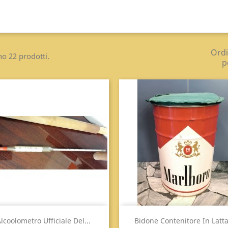
Ord
no 22 prodotti.
p
Anteprima
Anteprima


lcoolometro Ufficiale Del...
Bidone Contenitore In Latta.