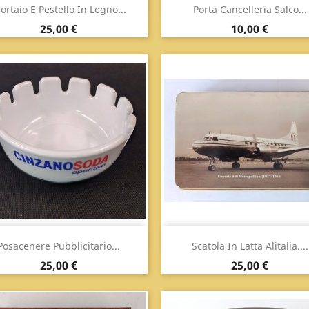
Anteprima
Anteprima


ortaio E Pestello In Legno...
Porta Cancelleria Salco...
Prezzo
Prezzo
25,00 €
10,00 €
Anteprima
Anteprima


Posacenere Pubblicitario...
Scatola In Latta Alitalia....
Prezzo
Prezzo
25,00 €
25,00 €