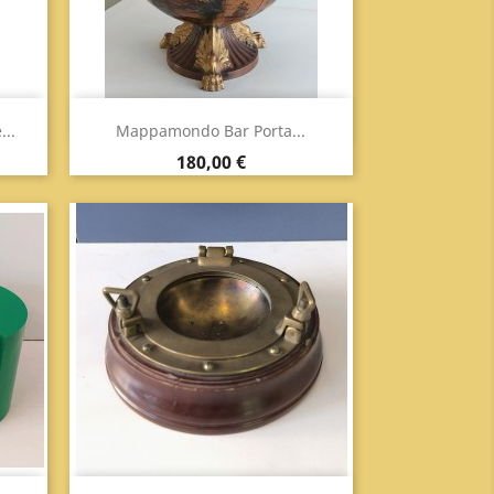
Anteprima

...
Mappamondo Bar Porta...
Prezzo
180,00 €