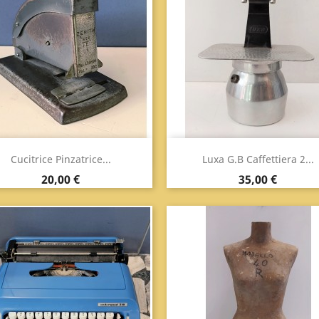
Anteprima
Anteprima


Cucitrice Pinzatrice...
Luxa G.B Caffettiera 2...
Prezzo
Prezzo
20,00 €
35,00 €