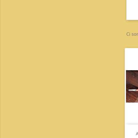
Ci so
A