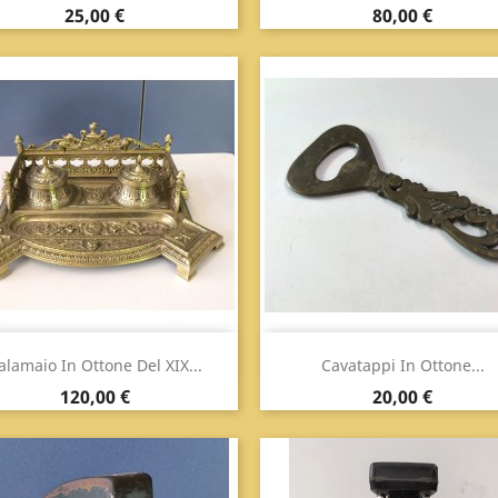
Prezzo
Prezzo
25,00 €
80,00 €
Anteprima
Anteprima


alamaio In Ottone Del XIX...
Cavatappi In Ottone...
Prezzo
Prezzo
120,00 €
20,00 €