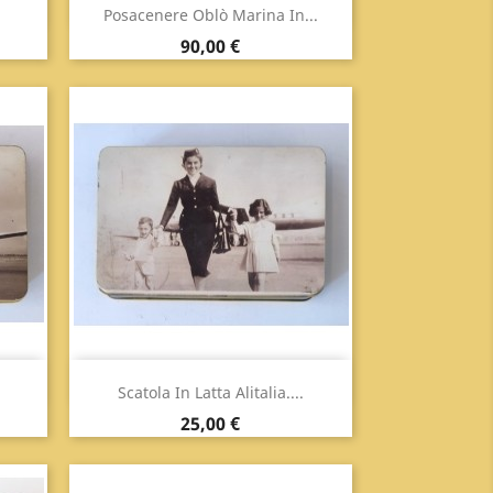
Anteprima

Posacenere Oblò Marina In...
Prezzo
90,00 €
Anteprima

Scatola In Latta Alitalia....
Prezzo
25,00 €