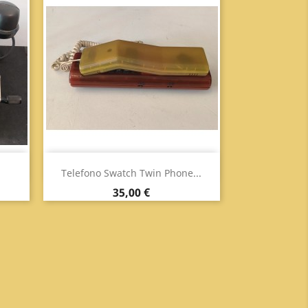
Anteprima

.
Telefono Swatch Twin Phone...
Prezzo
35,00 €