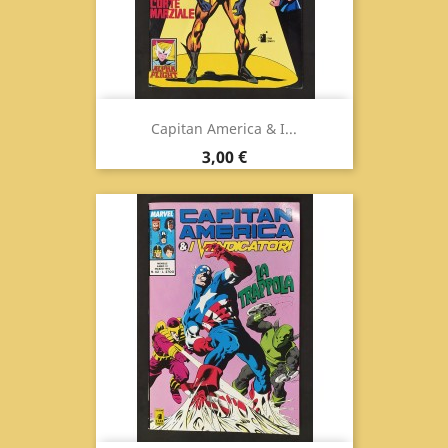
Capitan America & I...
Prezzo
3,00 €