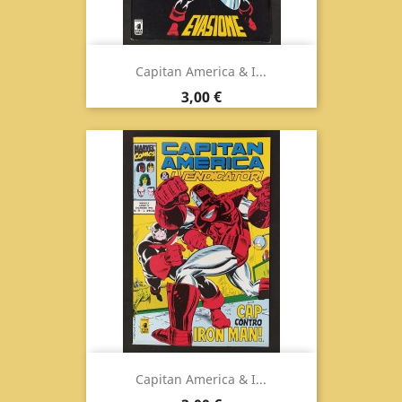
Capitan America & I...
Prezzo
3,00 €
Capitan America & I...