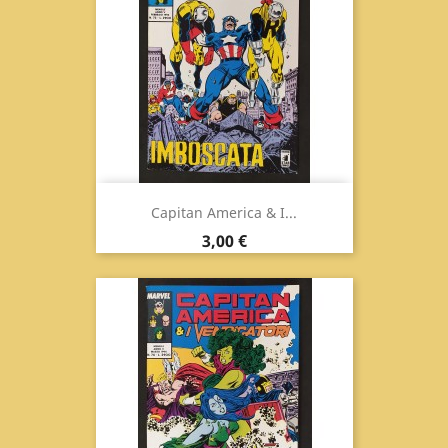
Capitan America & I...
Prezzo
3,00 €