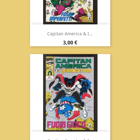
Capitan America & I...
Prezzo
3,00 €