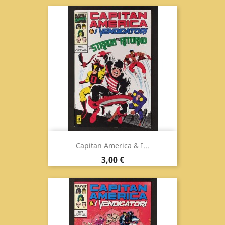
Capitan America & I...
Prezzo
3,00 €