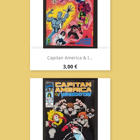
Capitan America & I...
Prezzo
3,00 €