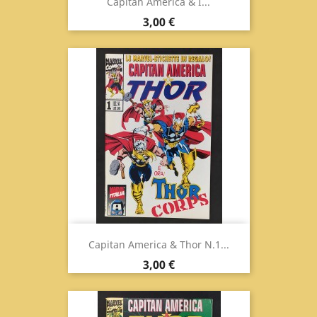
Capitan America & I...
Prezzo
3,00 €
Capitan America & Thor N.1...
Prezzo
3,00 €