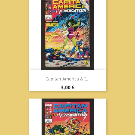
Capitan America & I...
Prezzo
3,00 €