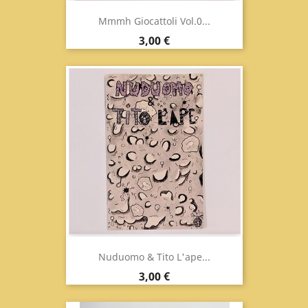
Mmmh Giocattoli Vol.0...
Prezzo
3,00 €
Nuduomo & Tito L'ape...
Prezzo
3,00 €