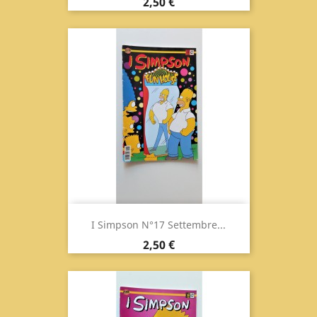
Prezzo
2,50 €
I Simpson N°17 Settembre...
Prezzo
2,50 €