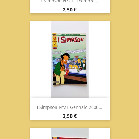
I Simpson N°20 Dicembre...
Prezzo
2,50 €
I Simpson N°21 Gennaio 2000...
Prezzo
2,50 €