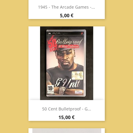
1945 - The Arcade Games -...
Prezzo
5,00 €
50 Cent Bulletproof - G...
Prezzo
15,00 €