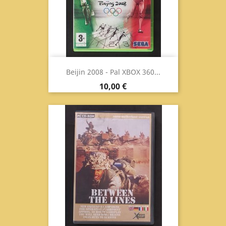
Beijin 2008 - Pal XBOX 360...
Prezzo
10,00 €