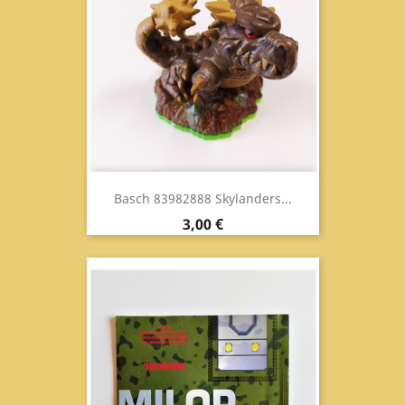
Basch 83982888 Skylanders...
Prezzo
3,00 €