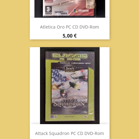
Atletica Oro PC CD DVD-Rom
Prezzo
5,00 €
Attack Squadron PC CD DVD-Rom