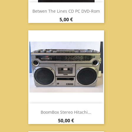
Betwen The Lines CD PC DVD-Rom
Prezzo
5,00 €
BoomBox Stereo Hitachi...
Prezzo
50,00 €