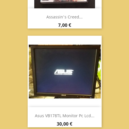
Assassin's Creed...
Prezzo
7,00 €
Asus VB178TL Monitor Pc Lcd...
Prezzo
30,00 €