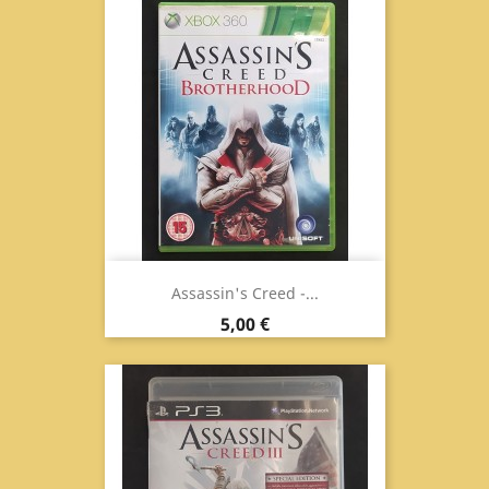
Assassin's Creed -...
Prezzo
5,00 €