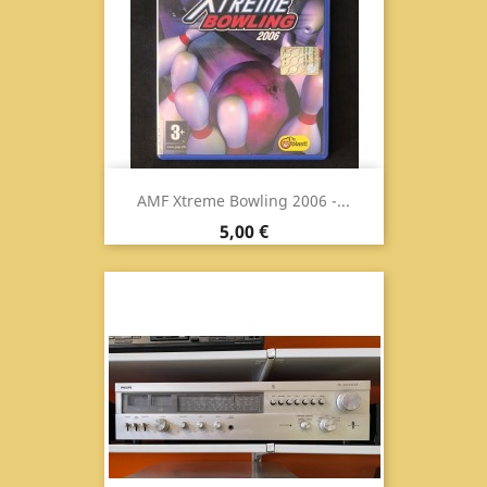
AMF Xtreme Bowling 2006 -...
Prezzo
5,00 €