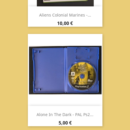
Aliens Colonial Marines -...
Prezzo
10,00 €
Alone In The Dark - PAL Ps2...
Prezzo
5,00 €