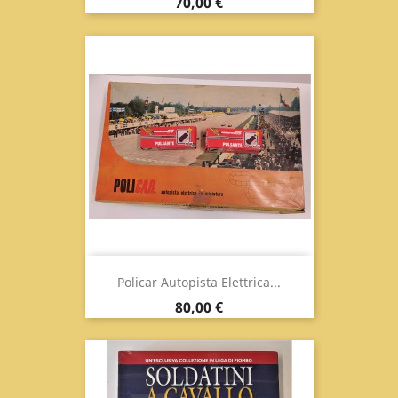
Prezzo
70,00 €
Policar Autopista Elettrica...
Prezzo
80,00 €