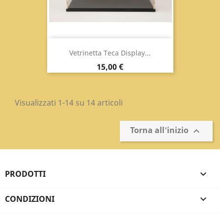
Vetrinetta Teca Display...
Prezzo
15,00 €
Visualizzati 1-14 su 14 articoli
Torna all'inizio

PRODOTTI

CONDIZIONI
