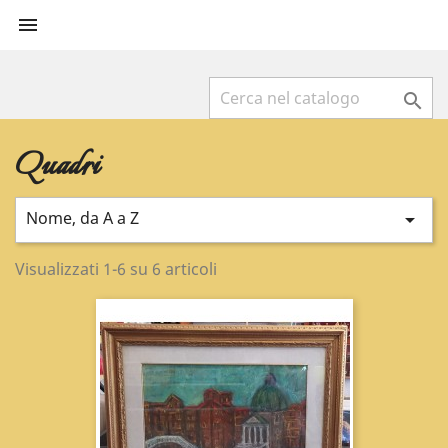


Quadri
Nome, da A a Z

Visualizzati 1-6 su 6 articoli