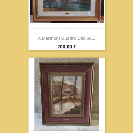
A.Marinoni Quadro Olio Su...
Prezzo
200,00 €