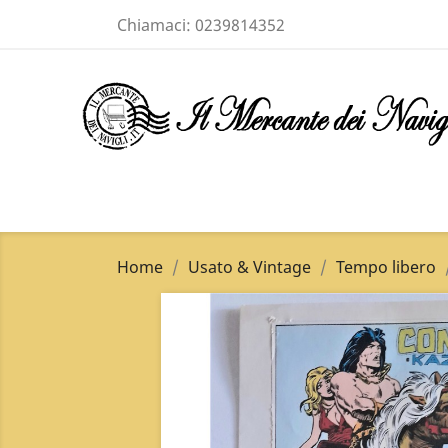
Chiamaci:
0239814352
Home
Usato & Vintage
Tempo libero