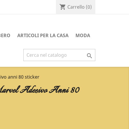
shopping_cart
Carrello
(0)
BERO
ARTICOLI PER LA CASA
MODA

vo anni 80 sticker
arvel Adesivo Anni 80