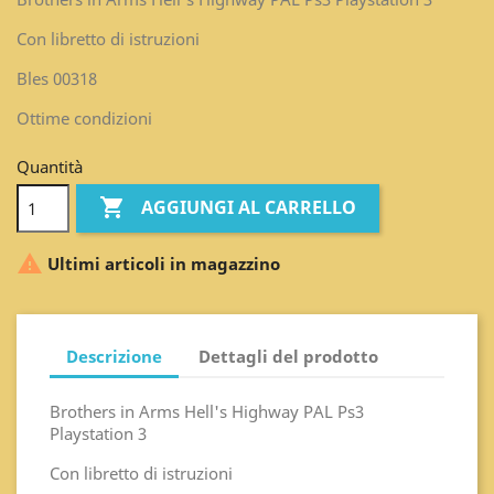
Con libretto di istruzioni
Bles 00318
Ottime condizioni
Quantità

AGGIUNGI AL CARRELLO

Ultimi articoli in magazzino
Descrizione
Dettagli del prodotto
Brothers in Arms Hell's Highway PAL Ps3
Playstation 3
Con libretto di istruzioni