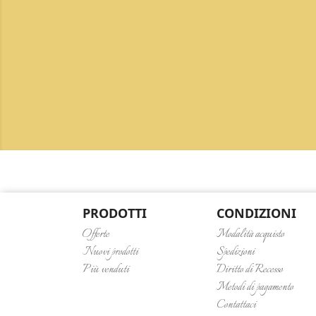
PRODOTTI
CONDIZIONI
Offerte
Modalità acquisto
Nuovi prodotti
Spedizioni
Più venduti
Diritto di Recesso
Metodi di pagamento
Contattaci