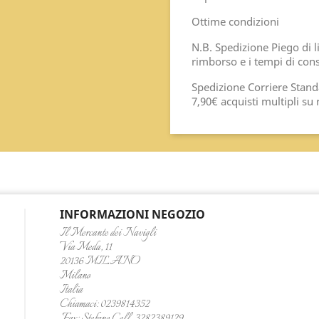
Ottime condizioni
N.B. Spedizione Piego di l
rimborso e i tempi di cons
Spedizione Corriere Standa
7,90€ acquisti multipli su 
INFORMAZIONI NEGOZIO
Il Mercante dei Navigli
Via Meda, 11
20136 MILANO
Milano
Italia
Chiamaci:
0239814352
Fax:
Stefano Cell. 3282389129