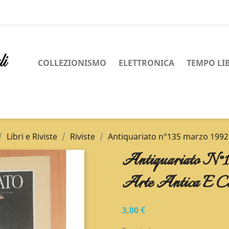
COLLEZIONISMO
ELETTRONICA
TEMPO LI
Libri e Riviste
Riviste
Antiquariato n°135 marzo 1992 r
Antiquariato N°1
Arte Antica E Co
3,00 €