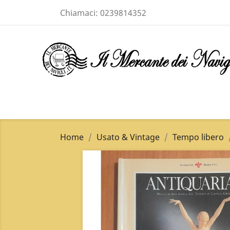
Chiamaci:
0239814352
Home
Usato & Vintage
Tempo libero