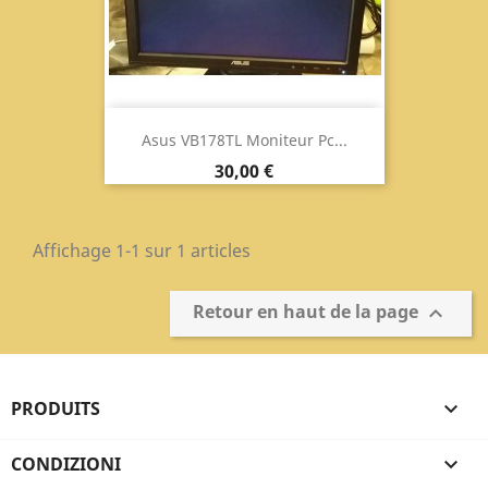
Asus VB178TL Moniteur Pc...
Prix
30,00 €
Affichage 1-1 sur 1 articles
Retour en haut de la page

PRODUITS

CONDIZIONI
