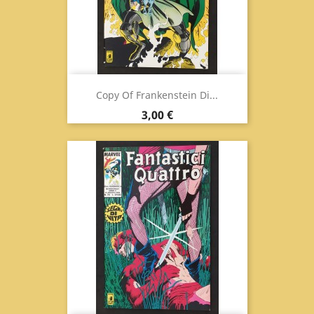
Copy Of Frankenstein Di...
Prix
3,00 €