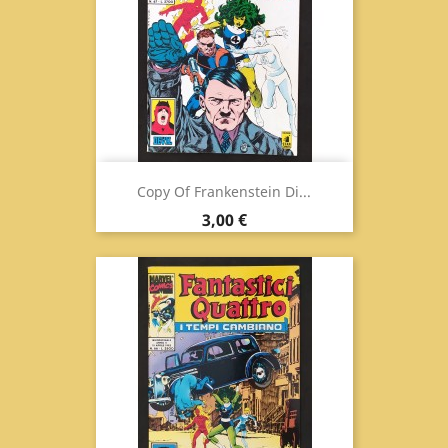
Copy Of Frankenstein Di...
Prix
3,00 €