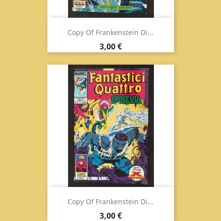
Copy Of Frankenstein Di...
Prix
3,00 €
Copy Of Frankenstein Di...
Prix
3,00 €