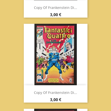
Copy Of Frankenstein Di...
Prix
3,00 €
Copy Of Frankenstein Di...
Prix
3,00 €