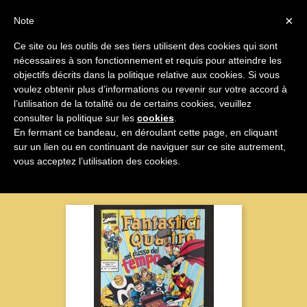

×
Note
Ce site ou les outils de ses tiers utilisent des cookies qui sont
nécessaires à son fonctionnement et requis pour atteindre les

objectifs décrits dans la politique relative aux cookies. Si vous
voulez obtenir plus d’informations ou revenir sur votre accord à
I Fantastici Quattro
l’utilisation de la totalité ou de certains cookies, veuillez
consulter la politique sur les
cookies
.
En fermant ce bandeau, en déroulant cette page, en cliquant
sur un lien ou en continuant de naviguer sur ce site autrement,
Nom, A à Z

vous acceptez l’utilisation des cookies.
Affichage 1-72 sur 72 articles