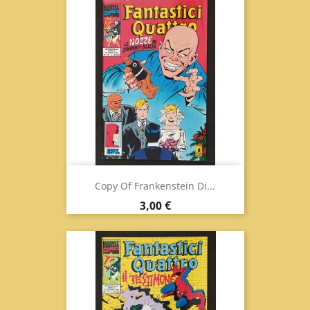
Copy Of Frankenstein Di...
Prix
3,00 €