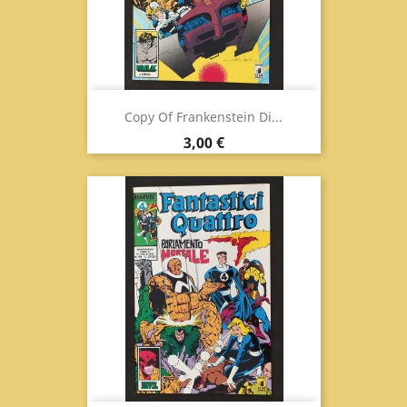
Copy Of Frankenstein Di...
Prix
3,00 €