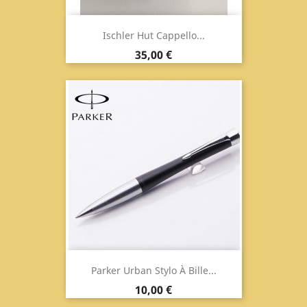
Ischler Hut Cappello...
Prix
35,00 €
Parker Urban Stylo À Bille...
Prix
10,00 €