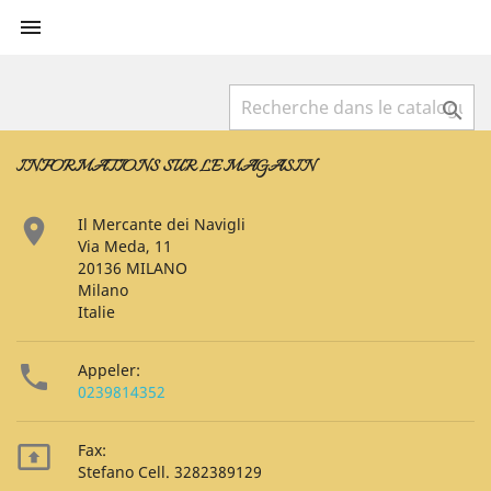


INFORMATIONS SUR LE MAGASIN

Il Mercante dei Navigli
Via Meda, 11
20136 MILANO
Milano
Italie

Appeler:
0239814352

Fax:
Stefano Cell. 3282389129