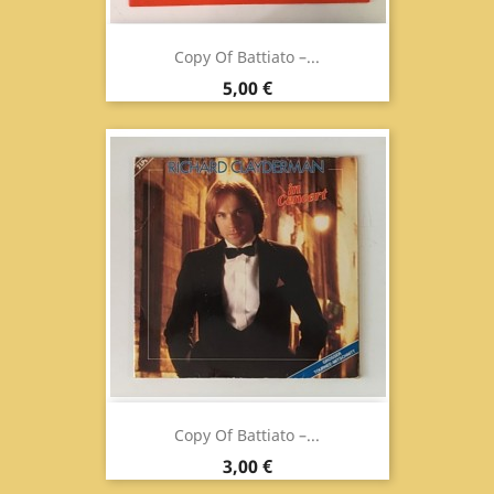
Copy Of Battiato ‎–...
Prix
5,00 €
Copy Of Battiato ‎–...
Prix
3,00 €