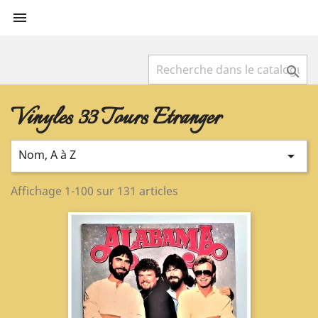


Vinyles 33 Tours Etranger
Nom, A à Z

Affichage 1-100 sur 131 articles