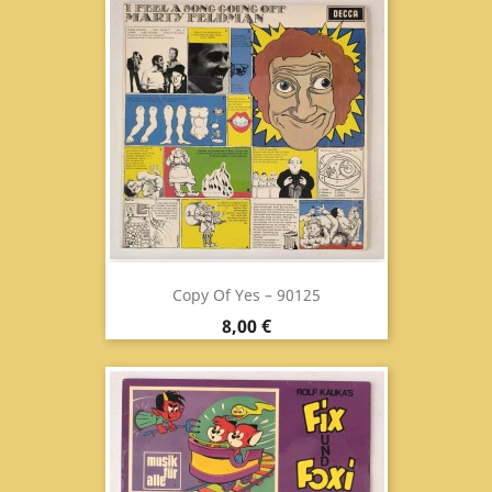
Copy Of Yes ‎– 90125
Prix
8,00 €