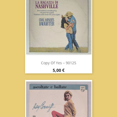
Copy Of Yes ‎– 90125
Prix
5,00 €