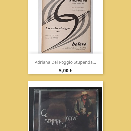
Adriana Del Poggio Stupenda...
Prix
5,00 €