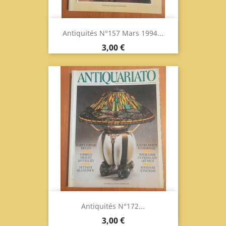
Antiquités N°157 Mars 1994...
Prix
3,00 €
Antiquités N°172...
Prix
3,00 €