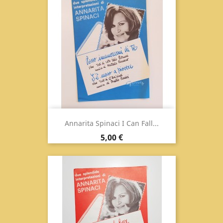
Annarita Spinaci I Can Fall...
Prix
5,00 €