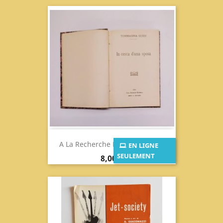
A La Recherche D’une Mariée...
EN LIGNE
SEULEMENT
Prix
8,00 €