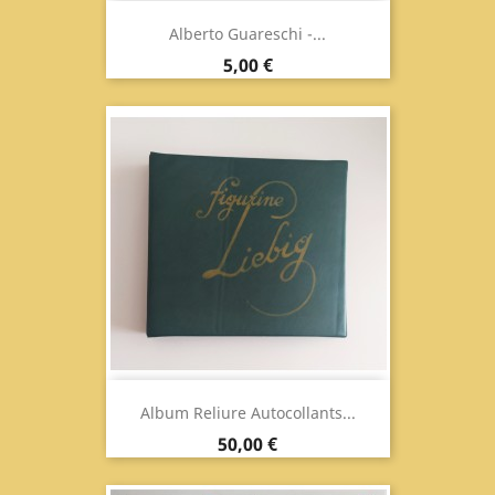
Alberto Guareschi -...
Prix
5,00 €
Album Reliure Autocollants...
Prix
50,00 €