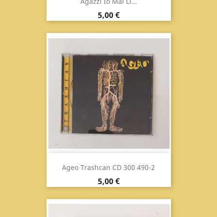
Agazzi Io Mai Li...
Prix
5,00 €
Ageo Trashcan CD 300 490-2
Prix
5,00 €