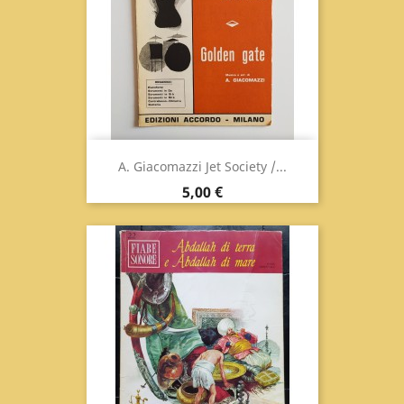
A. Giacomazzi Jet Society /...
Prix
5,00 €