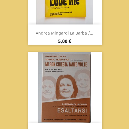
Andrea Mingardi La Barba /...
Prix
5,00 €