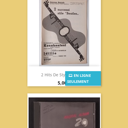
2 Hits De Style Beatles...
EN LIGNE
SEULEMENT
Prix
5,00 €