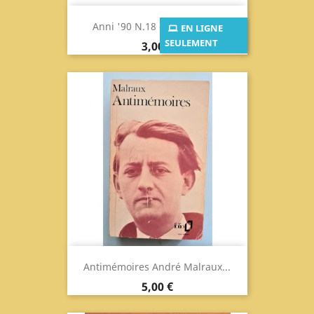
Anni '90 N.18 - La Grande...
EN LIGNE
SEULEMENT
Prix
3,00 €
Antimémoires André Malraux...
Prix
5,00 €