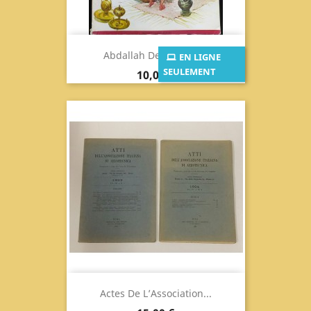
Abdallah De Terre Et...
EN LIGNE
SEULEMENT
Prix
10,00 €
Actes De L’Association...