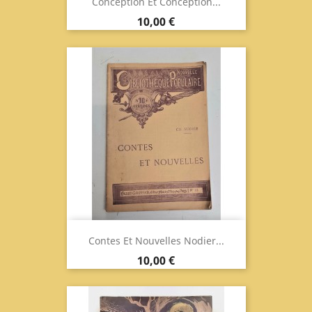
Conception Et Conception...
Prix
10,00 €
Contes Et Nouvelles Nodier...
Prix
10,00 €