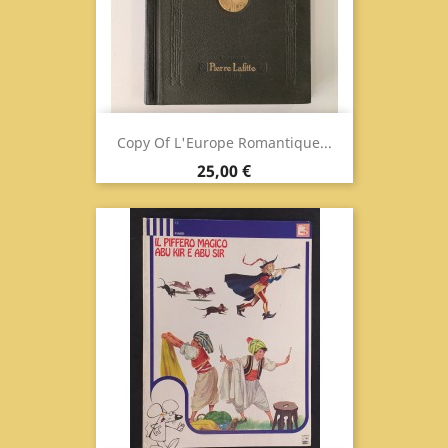
Copy Of L'Europe Romantique...
Prix
25,00 €