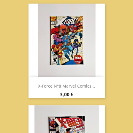
X-Force N°8 Marvel Comics...
Prix
3,00 €