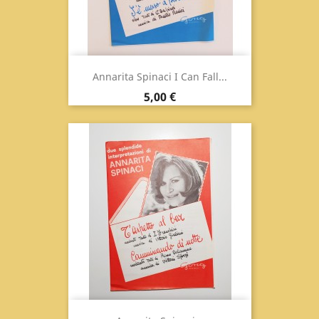
Annarita Spinaci I Can Fall...
Prix
5,00 €