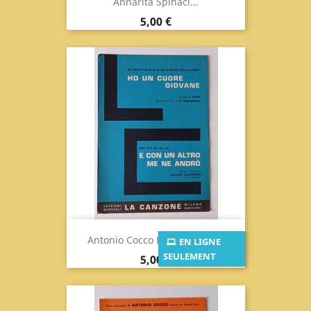
Annarita Spinaci...
Prix
5,00 €
Antonio Cocco Ho Un Cuore...
EN LIGNE
SEULEMENT
Prix
5,00 €