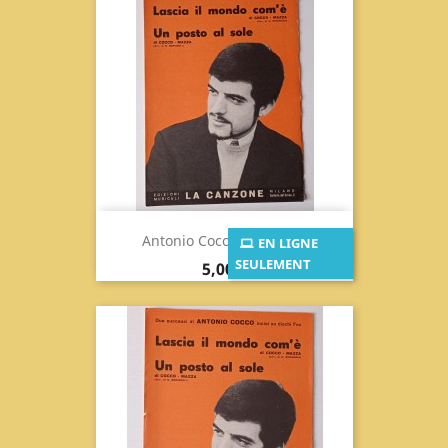
Antonio Cocco Lascia Il...
EN LIGNE
SEULEMENT
Prix
5,00 €