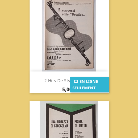
2 Hits De Style Beatles...
EN LIGNE
SEULEMENT
Prix
5,00 €