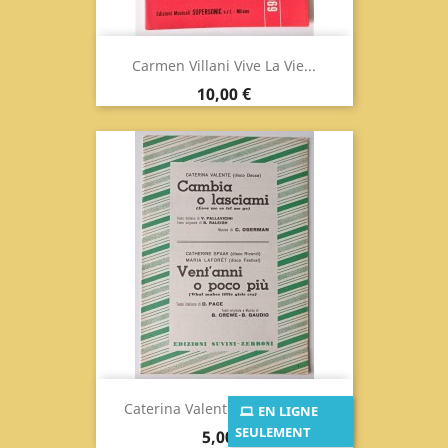
Carmen Villani Vive La Vie...
Prix
10,00 €
Caterina Valente Change Or...
EN LIGNE
SEULEMENT
Prix
5,00 €