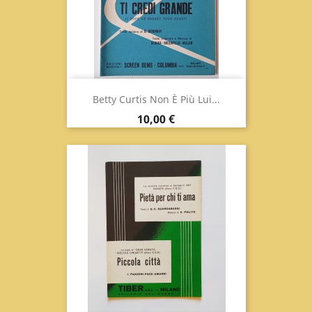
Betty Curtis Non È Più Lui...
Prix
10,00 €