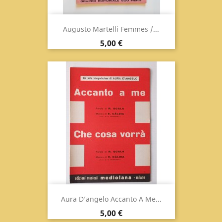
Augusto Martelli Femmes /...
Prix
5,00 €
Aura D’angelo Accanto A Me...
Prix
5,00 €