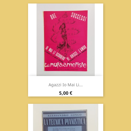
Agazzi Io Mai Li...
Prix
5,00 €