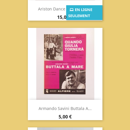
Ariston Dance Surf / Hully...
EN LIGNE
SEULEMENT
Prix
15,00 €
Armando Savini Buttala A...
Prix
5,00 €