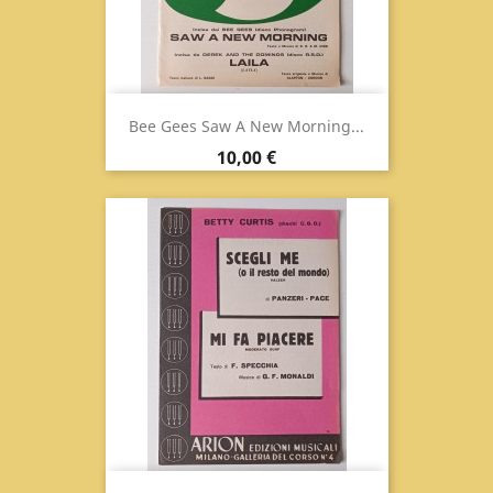
Bee Gees Saw A New Morning...
Prix
10,00 €