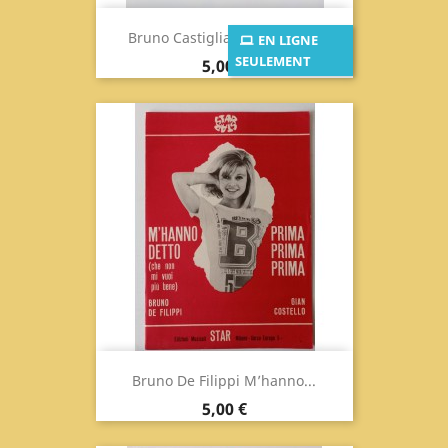
Bruno Castiglia Et Le Bison...
EN LIGNE
SEULEMENT
Prix
5,00 €
Bruno De Filippi M’hanno...
Prix
5,00 €