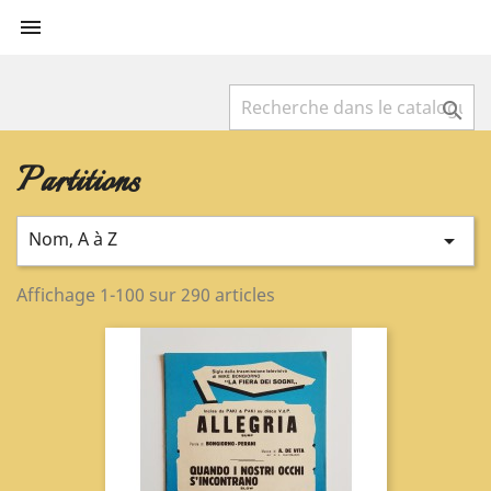


Partitions
Nom, A à Z

Affichage 1-100 sur 290 articles