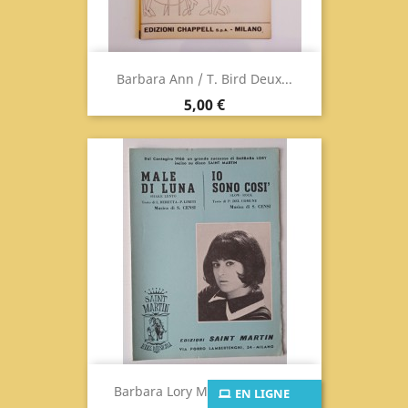
Barbara Ann / T. Bird Deux...
Prix
5,00 €
Barbara Lory Male Di Luna -...
EN LIGNE