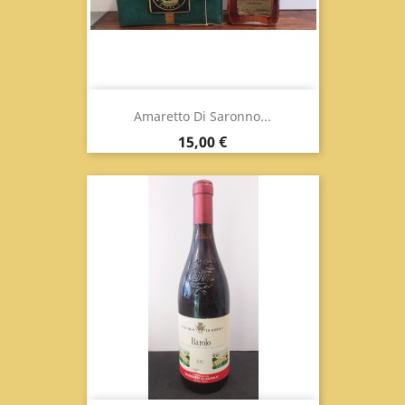
Amaretto Di Saronno...
Prix
15,00 €