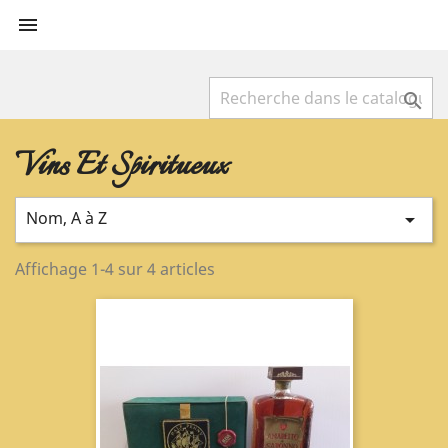


Vins Et Spiritueux
Nom, A à Z

Affichage 1-4 sur 4 articles