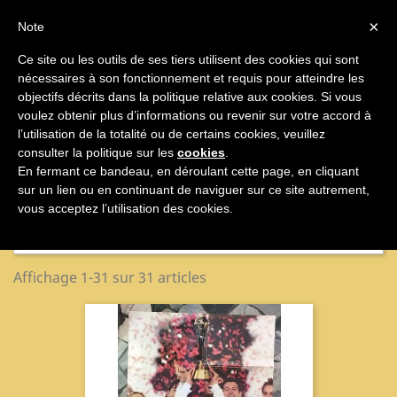

×
Note
Ce site ou les outils de ses tiers utilisent des cookies qui sont
nécessaires à son fonctionnement et requis pour atteindre les

objectifs décrits dans la politique relative aux cookies. Si vous
voulez obtenir plus d’informations ou revenir sur votre accord à
ARTICOLI DA
l’utilisation de la totalité ou de certains cookies, veuillez
consulter la politique sur les
cookies
.
En fermant ce bandeau, en déroulant cette page, en cliquant
COLLEZIONE
sur un lien ou en continuant de naviguer sur ce site autrement,
vous acceptez l’utilisation des cookies.
Nom, A à Z

Affichage 1-31 sur 31 articles