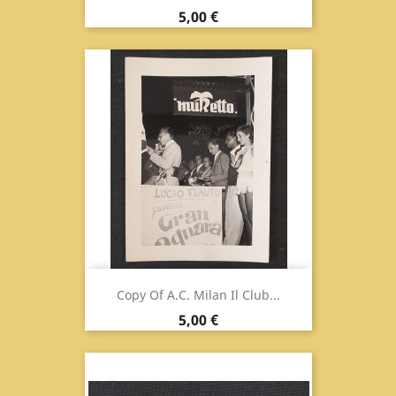
Prix
5,00 €
Copy Of A.C. Milan Il Club...
Prix
5,00 €