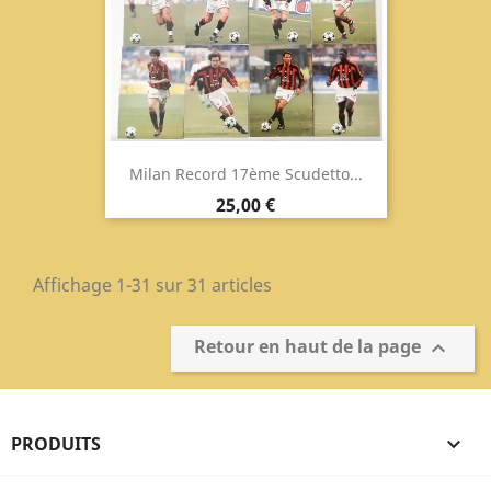
Milan Record 17ème Scudetto...
Prix
25,00 €
Affichage 1-31 sur 31 articles
Retour en haut de la page

PRODUITS
