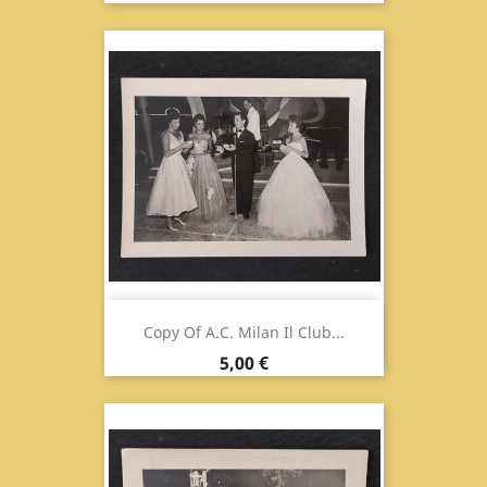
Copy Of A.C. Milan Il Club...
Prix
5,00 €