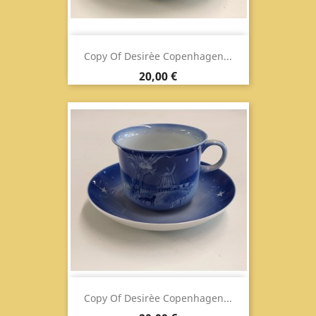
Copy Of Desirèe Copenhagen...
Prix
20,00 €
Copy Of Desirèe Copenhagen...