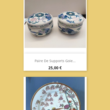
Paire De Supports Goie...
Prix
25,00 €