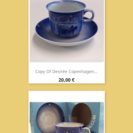
Copy Of Desirèe Copenhagen...
Prix
20,00 €