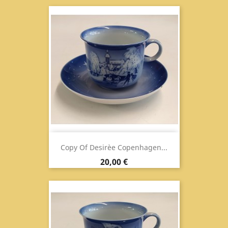
Copy Of Desirèe Copenhagen...
Prix
20,00 €