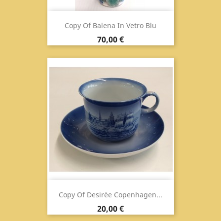
Copy Of Balena In Vetro Blu
Prix
70,00 €
Copy Of Desirèe Copenhagen...
Prix
20,00 €