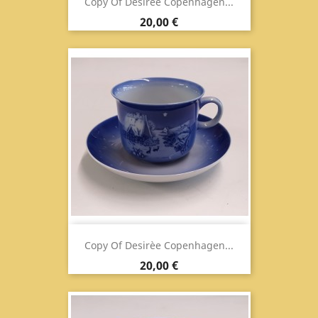
Copy Of Desirèe Copenhagen...
Prix
20,00 €
Copy Of Desirèe Copenhagen...
Prix
20,00 €