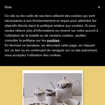

×
Note
Ce site ou les outils de ses tiers utilisent des cookies qui sont
nécessaires à son fonctionnement et requis pour atteindre les

objectifs décrits dans la politique relative aux cookies. Si vous
voulez obtenir plus d’informations ou revenir sur votre accord à
Verre Et Céramique
l’utilisation de la totalité ou de certains cookies, veuillez
consulter la politique sur les
cookies
.
En fermant ce bandeau, en déroulant cette page, en cliquant
sur un lien ou en continuant de naviguer sur ce site autrement,
Nom, A à Z

vous acceptez l’utilisation des cookies.
Affichage 1-44 sur 44 articles