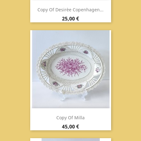
Copy Of Desirèe Copenhagen...
Prix
25,00 €
Copy Of Milla
Prix
45,00 €