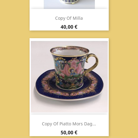
Copy Of Milla
Prix
40,00 €
Copy Of Piatto Mors Dag...
Prix
50,00 €