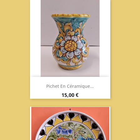
Pichet En Céramique...
Prix
15,00 €