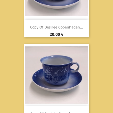
Copy Of Desirèe Copenhagen...
Prix
20,00 €