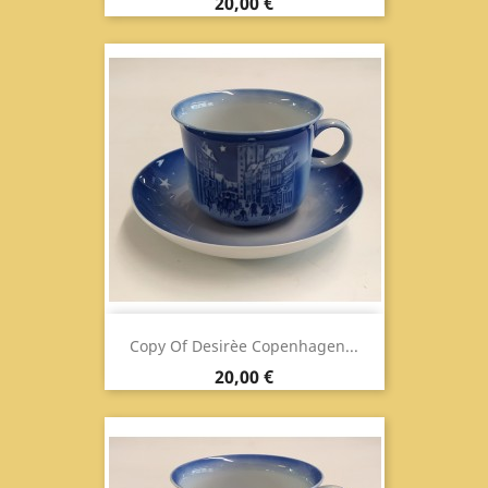
Prix
20,00 €
Copy Of Desirèe Copenhagen...
Prix
20,00 €