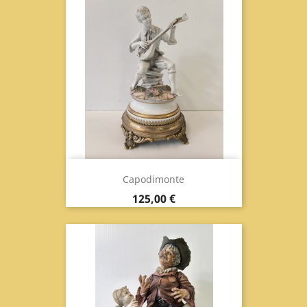
Capodimonte
Prix
125,00 €