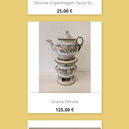
Desirèe Copenhagen Tazza Di...
Prix
25,00 €
Grazia Deruta
Prix
125,00 €