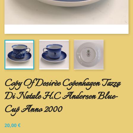
Copy Of Desirèe Copenhagen Tazza
Di Natale H.C Andersen Blue-
Cup Anno 2000
20,00 €