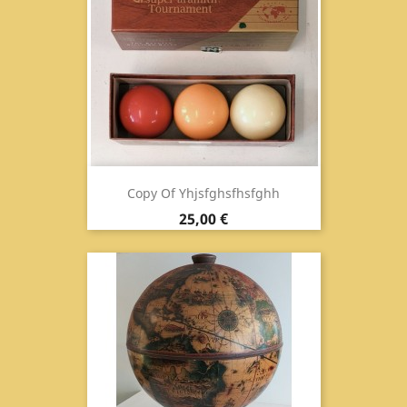
Copy Of Yhjsfghsfhsfghh
Prix
25,00 €