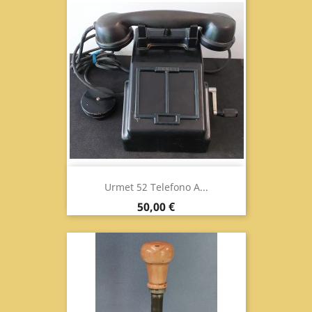
Urmet 52 Telefono A...
Prix
50,00 €