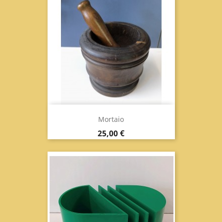
Mortaio
Prix
25,00 €