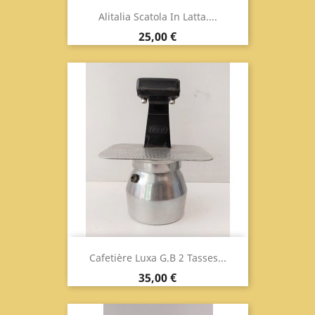
Alitalia Scatola In Latta....
Prix
25,00 €
Cafetière Luxa G.B 2 Tasses...
Prix
35,00 €