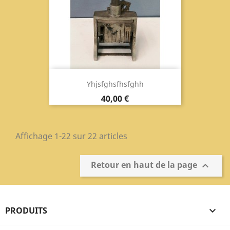
Yhjsfghsfhsfghh
Prix
40,00 €
Affichage 1-22 sur 22 articles
Retour en haut de la page

PRODUITS
