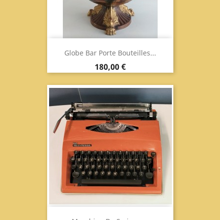
Globe Bar Porte Bouteilles...
Prix
180,00 €