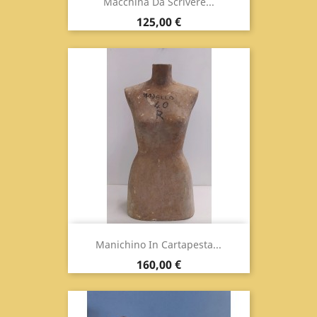
Macchina Da Scrivere...
Prix
125,00 €
Manichino In Cartapesta...
Prix
160,00 €