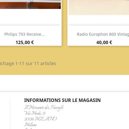
Aperçu
Aperçu


Philips 793 Receive...
Radio Europhon 800 Vinta
Prix
Prix
125,00 €
40,00 €
ichage 1-11 sur 11 articles
INFORMATIONS SUR LE MAGASIN
Il Mercante dei Navigli
Via Meda, 11
20136 MILANO
Milano