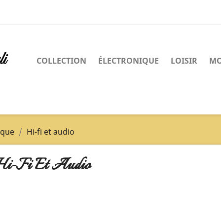
COLLECTION
ÉLECTRONIQUE
LOISIR
MO
ique
Hi-fi et audio
i-Fi Et Audio