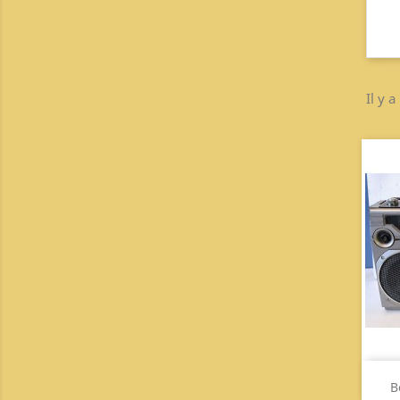
Il y a
B