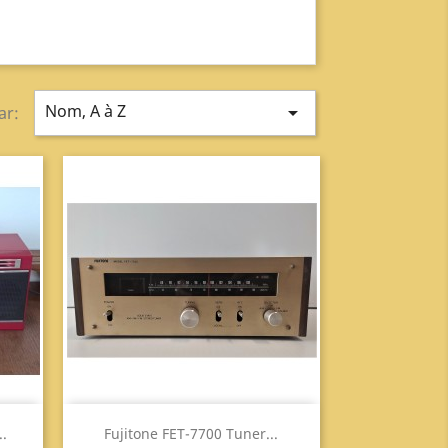
Nom, A à Z

ar:
Aperçu

..
Fujitone FET-7700 Tuner...