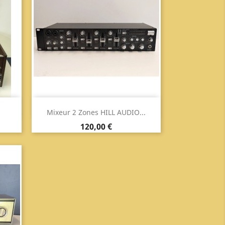
Aperçu

Mixeur 2 Zones HILL AUDIO...
Prix
120,00 €