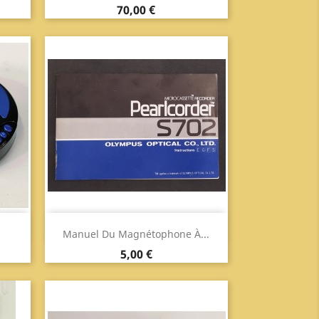
Prix
70,00 €
Aperçu

Manuel Du Magnétophone À...
Prix
5,00 €