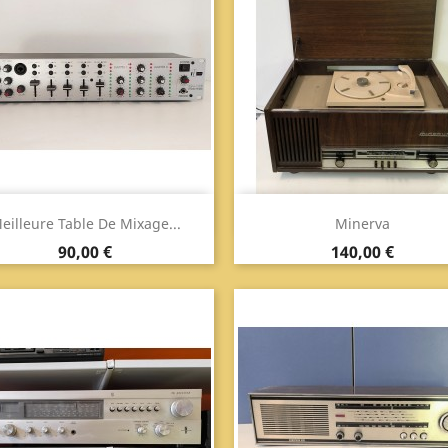
Aperçu
Aperçu


eilleure Table De Mixage...
Minerva
Prix
Prix
90,00 €
140,00 €