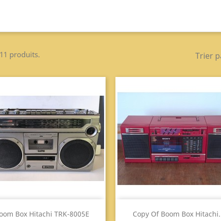
 11 produits.
Trier p
Aperçu
Aperçu


oom Box Hitachi TRK-8005E
Copy Of Boom Box Hitachi.