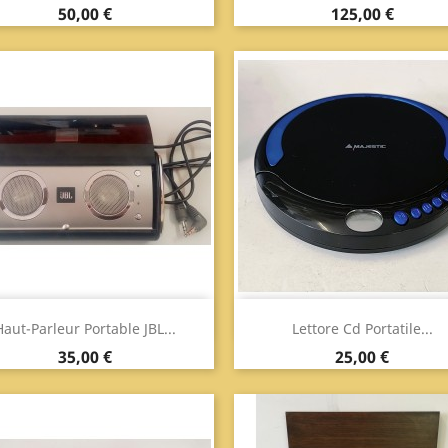
Prix
Prix
50,00 €
125,00 €
Aperçu
Aperçu


Haut-Parleur Portable JBL...
Lettore Cd Portatile...
Prix
Prix
35,00 €
25,00 €