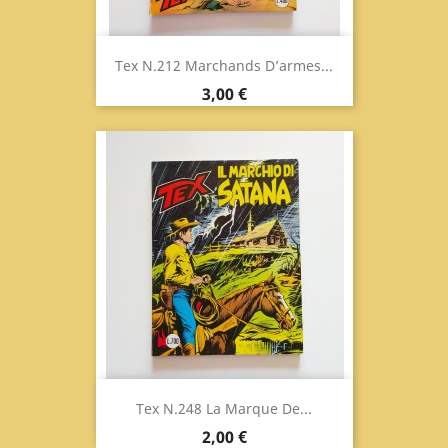
Tex N.212 Marchands D’armes...
Prix
3,00 €
Tex N.248 La Marque De...
Prix
2,00 €