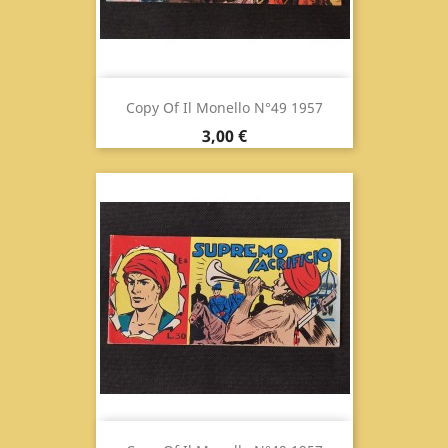
Copy Of Il Monello N°49 1957
Prix
3,00 €