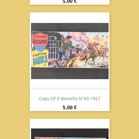
Prix
5,00 €
Copy Of Il Monello N°49 1957
Prix
5,00 €