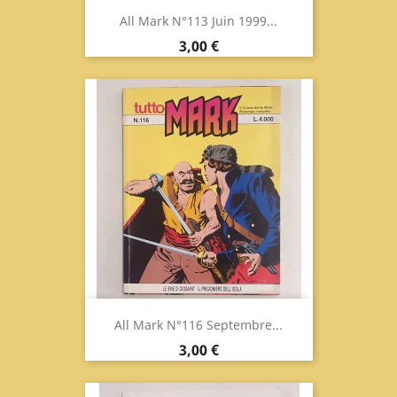
All Mark N°113 Juin 1999...
Prix
3,00 €
All Mark N°116 Septembre...
Prix
3,00 €