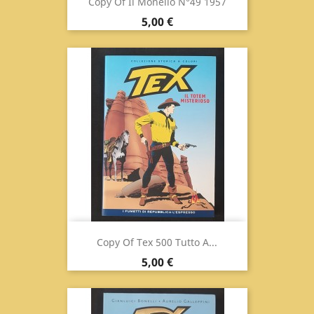
Copy Of Il Monello N°49 1957
Prix
5,00 €
Copy Of Tex 500 Tutto A...
Prix
5,00 €