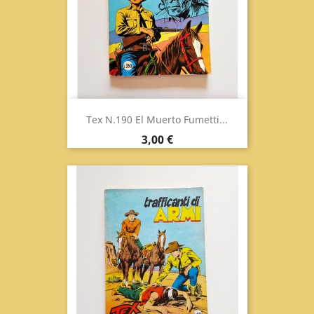
Tex N.190 El Muerto Fumetti...
Prix
3,00 €