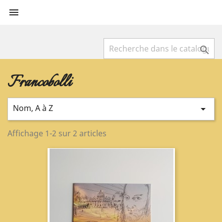


Francobolli
Nom, A à Z

Affichage 1-2 sur 2 articles