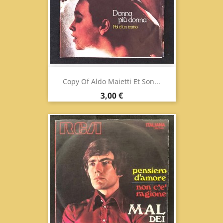
Copy Of Aldo Maietti Et Son...
Prix
3,00 €