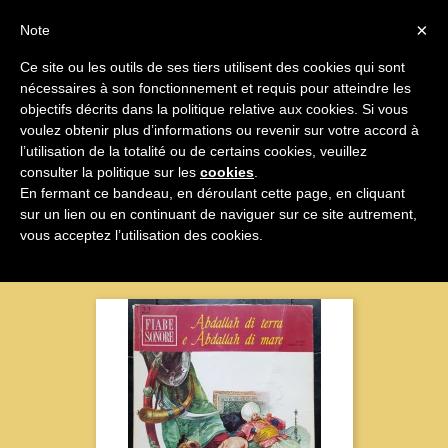

×
Note
Ce site ou les outils de ses tiers utilisent des cookies qui sont
nécessaires à son fonctionnement et requis pour atteindre les

objectifs décrits dans la politique relative aux cookies. Si vous
voulez obtenir plus d’informations ou revenir sur votre accord à
Vinyles 45 Tours Italiens
l’utilisation de la totalité ou de certains cookies, veuillez
consulter la politique sur les
cookies
.
En fermant ce bandeau, en déroulant cette page, en cliquant
sur un lien ou en continuant de naviguer sur ce site autrement,
Nom, A à Z

vous acceptez l’utilisation des cookies.
Affichage 1-100 sur 149 articles