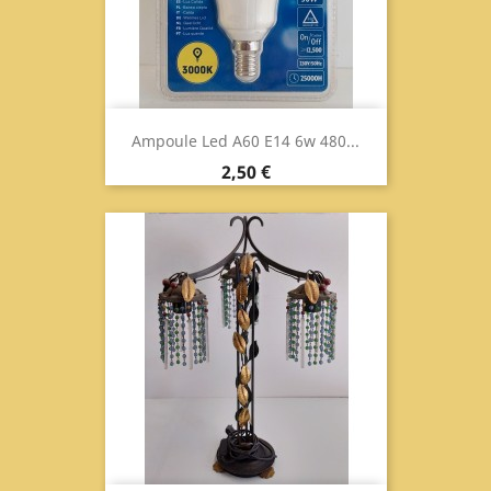
Ampoule Led A60 E14 6w 480...
Prix
2,50 €