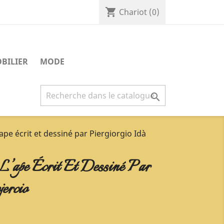
shopping_cart
Chariot
(0)
BILIER
MODE

pe écrit et dessiné par Piergiorgio Idà
’ape Écrit Et Dessiné Par
ercio