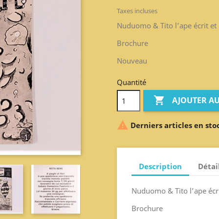
Taxes incluses
Nuduomo & Tito l’ape écrit et 
Brochure
Nouveau
Quantité

AJOUTER AU

Derniers articles en sto
Description
Détai
Nuduomo & Tito l’ape écrit
Brochure