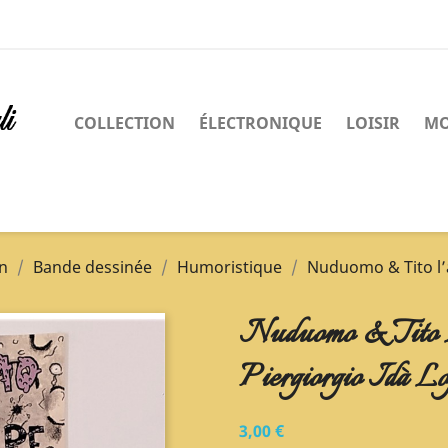
COLLECTION
ÉLECTRONIQUE
LOISIR
MO
on
Bande dessinée
Humoristique
Nuduomo & Tito l’a
Nuduomo & Tito L
Piergiorgio Idà Loj
3,00 €