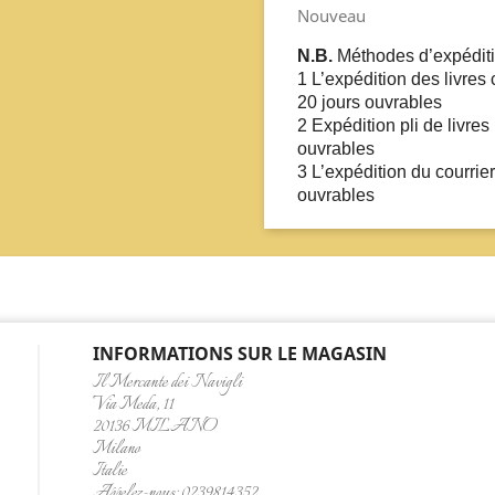
Nouveau
N.B.
Méthodes d’expéditi
1 L’expédition des livres
20 jours ouvrables
2 Expédition pli de livre
ouvrables
3 L’expédition du courrie
ouvrables
INFORMATIONS SUR LE MAGASIN
Il Mercante dei Navigli
Via Meda, 11
20136 MILANO
Milano
Italie
Appelez-nous:
0239814352