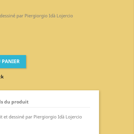
dessiné par Piergiorgio Idà Lojercio
 PANIER
ck
ls du produit
 et dessiné par Piergiorgio Idà Lojercio