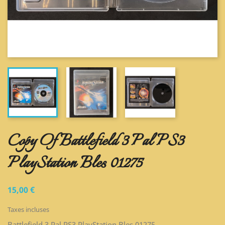
Copy Of Battlefield 3 Pal PS3
PlayStation Bles 01275
15,00 €
Taxes incluses
Battlefield 3 Pal PS3 PlayStation Bles 01275