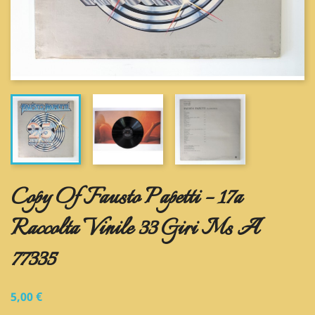
Copy Of Fausto Papetti ‎– 17a
Raccolta Vinile 33 Giri Ms A
77335
5,00 €